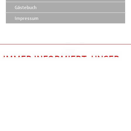
Gästebuch
Impressum
IMMER INFORMIERT: UNSER
NEWSLETTER
Um einen Missbrauch unseres Kontaktformulars
zu verhindern, geben Sie bitte die folgende Zahl